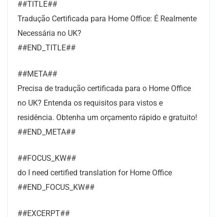
##TITLE##
Tradução Certificada para Home Office: É Realmente
Necessária no UK?
##END_TITLE##
##META##
Precisa de tradução certificada para o Home Office
no UK? Entenda os requisitos para vistos e
residência. Obtenha um orçamento rápido e gratuito!
##END_META##
##FOCUS_KW##
do I need certified translation for Home Office
##END_FOCUS_KW##
##EXCERPT##