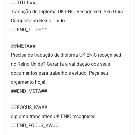
##TITLE##
Tradução de Diploma UK ENIC Recognised: Seu Guia
Completo no Reino Unido
##END_TITLE##
##META##
Precisa de tradução de diploma UK ENIC recognised
no Reino Unido? Garanta a validação dos seus
documentos para trabalho e estudo. Peça seu
orçamento hoje!
##END_META##
##FOCUS_KW##
diploma translation UK ENIC recognised
##END_FOCUS_KW##